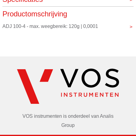
Productomschrijving
Digitaal
Ja
Maximaal gewicht
120g
ADJ 100-4 - max. weegbereik: 120g | 0,0001
Nauwkeurigheid
0,0001g
Merk
Kern
Decimalen
4
VOS instrumenten is onderdeel van
Analis
Group