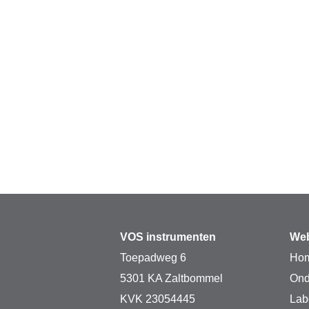
VOS instrumenten
Web
Toepadweg 6
Ho
5301 KA Zaltbommel
Ond
KVK 23054445
Lab