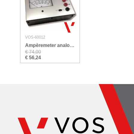
VOS-60012
Ampèremeter analoog VOS
€ 74,00
€ 56,24