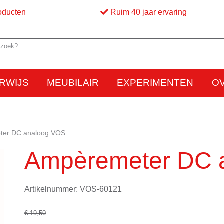
oducten
Ruim 40 jaar ervaring
RWIJS
MEUBILAIR
EXPERIMENTEN
O
Elektriciteit
Elektrostatica
Beweging
Warmte
Optica en licht
Bed
M
ter DC analoog VOS
Ampèremeter DC 
Artikelnummer: VOS-60121
€ 19,50