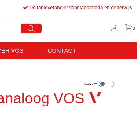
Dé lableverancier voor laboratoria en onderwijs
0
VER VOS
CONTACT
rijfsinformatie
VO
analoog VOS