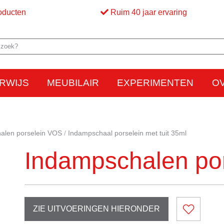
oducten
Ruim 40 jaar ervaring
RWIJS
MEUBILAIR
EXPERIMENTEN
O
Elektriciteit
Elektrostatica
Beweging
Warmte
Optica en licht
Bed
M
alen porselein VOS
Indampschaal porselein met tuit 35ml
Indampschalen po
ZIE UITVOERINGEN HIERONDER