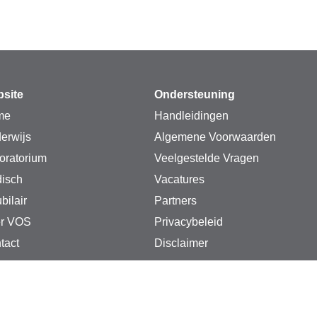
site
Ondersteuning
me
Handleidingen
erwijs
Algemene Voorwaarden
oratorium
Veelgestelde Vragen
isch
Vacatures
bilair
Partners
r VOS
Privacybeleid
tact
Disclaimer
S instrumenten. Alle rechten voorbehouden.