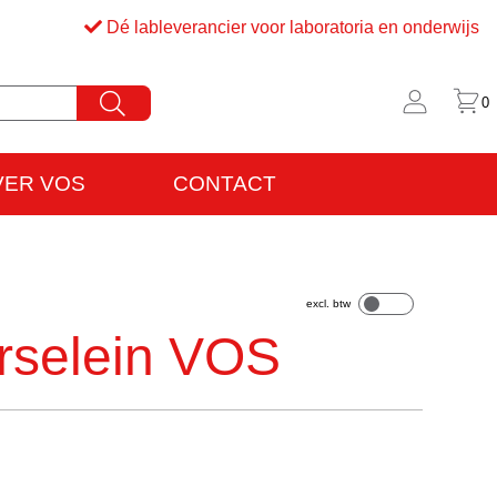
Dé lableverancier voor laboratoria en onderwijs
0
VER VOS
CONTACT
rijfsinformatie
VO
rselein VOS