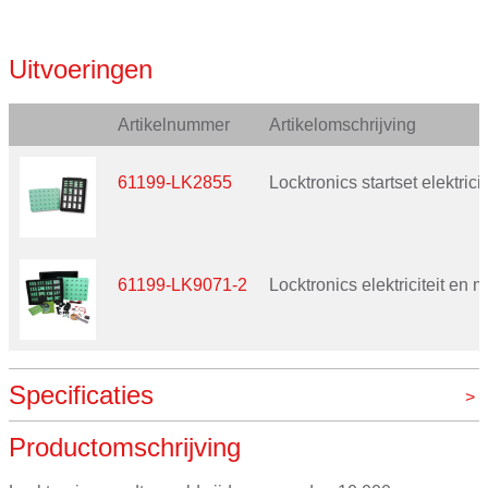
Uitvoeringen
Artikelnummer
Artikelomschrijving
61199-LK2855
Locktronics startset elektricit
61199-LK9071-2
Locktronics elektriciteit en
Specificaties
Productomschrijving
Merk
Matrix, VOS instrumenten