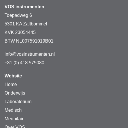
VOS instrumenten
• Locktronics is betrouwbaar en werkt jaar na jaar
Toepadweg 6
• inclusief curriculum en werkbladen
5301 KA Zaltbommel
KVK 23054445
BTW NL007591019B01
Vrijwel onverslijtbaar:
• componenten zijn gemonteerd op robuuste kunststof 
info@vosinstrumenten.nl
dragers
+31 (0) 418 575080
• eenvoudige, effectieve en stevige dragers
Website
Home
Veelzijdig:
Onderwijs
• kan in veel vakgebieden worden gebruikt, op vele 
Laboratorium
niveaus
Medisch
• uitgebreid assoriment componenten (>200)
Meubilair
Over VOS