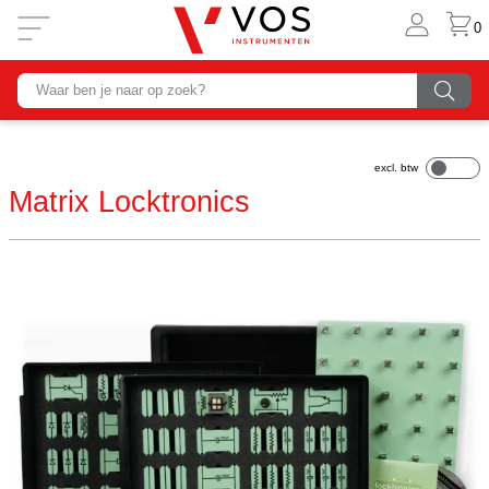
0
Matrix Locktronics