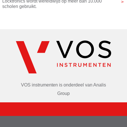
Locktronics wordt wereldwijd op meer dan 10.000 
scholen gebruikt.
Docenten en studenten gebruiken Locktronis graag om 
een aantal
redenen:
Maakt leren gemakkelijker:
• de leerlingen kunnen het schakelschema én het echte 
circuit zien
• circuits zijn snel te bouwen en gemakkelijk om mee te 
VOS instrumenten is onderdeel van
Analis
werken
Group
• ondersteunend materiaal begeleidt de studenten stap 
voor stap
Bespaart voorbereidingstijd: