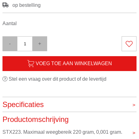
op bestelling
Aantal
-
+
VOEG TOE AAN WINKELWAGEN
Stel een vraag over dit product of de levertijd
Specificaties
Productomschrijving
Digitaal
Ja
Maximaal gewicht
220g
STX223. Maximaal weegbereik 220 gram, 0,001 gram.