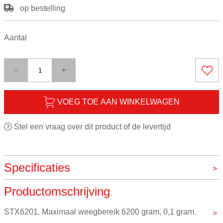
op bestelling
Aantal
-
+
VOEG TOE AAN WINKELWAGEN
Stel een vraag over dit product of de levertijd
Specificaties
Productomschrijving
Digitaal
Ja
Maximaal gewicht
6200g
STX6201. Maximaal weegbereik 6200 gram, 0,1 gram.