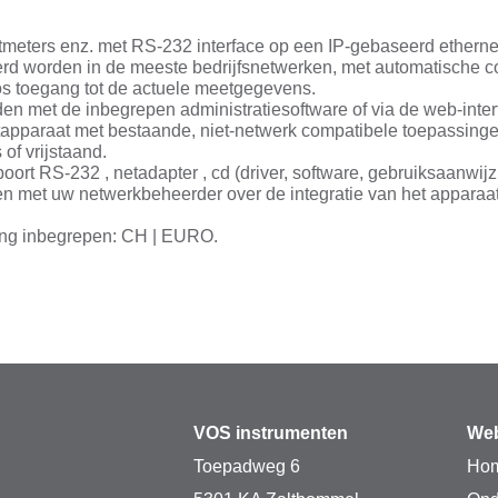
tmeters enz. met RS-232 interface op een IP-gebaseerd etherne
erd worden in de meeste bedrijfsnetwerken, met automatische con
loos toegang tot de actuele meetgegevens.
en met de inbegrepen administratiesoftware of via de web-inter
etapparaat met bestaande, niet-netwerk compatibele toepassinge
of vrijstaand.
rt RS-232 , netadapter , cd (driver, software, gebruiksaanwijzi
gen met uw netwerkbeheerder over de integratie van het apparaa
ring inbegrepen: CH | EURO.
VOS instrumenten
Web
Toepadweg 6
Ho