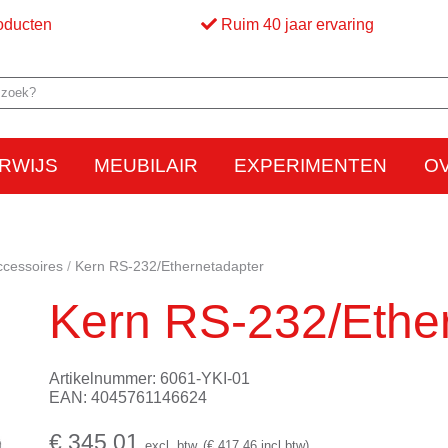
oducten
Ruim 40 jaar ervaring
RWIJS
MEUBILAIR
EXPERIMENTEN
O
Elektriciteit
Elektrostatica
Beweging
Warmte
Optica en licht
Bed
M
ccessoires
Kern RS-232/Ethernetadapter
Kern RS-232/Ethe
Artikelnummer: 6061-YKI-01
EAN: 4045761146624
€ 345,01
excl. btw
(€ 417,46 incl btw)