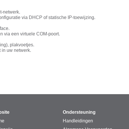
t-netwerk.
figuratie via DHCP of statische IP-toewijzing.
face.
n via een virtuele COM-poort.
ng), plakvoetjes.
t in uw netwerk.
site
Ondersteuning
me
Handleidingen