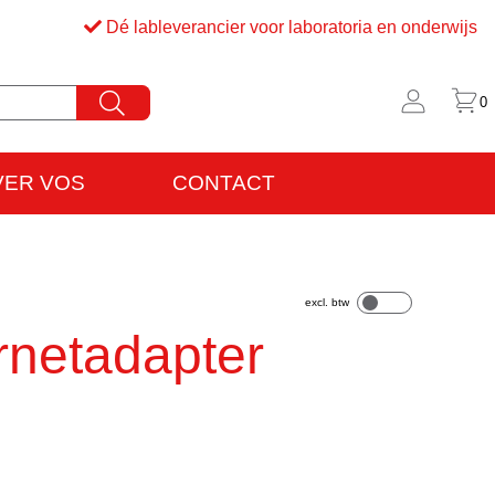
Dé lableverancier voor laboratoria en onderwijs
0
VER VOS
CONTACT
rijfsinformatie
VO
rnetadapter