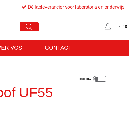
Dé lableverancier voor laboratoria en onderwijs
0
VER VOS
CONTACT
rijfsinformatie
VO
oof UF55