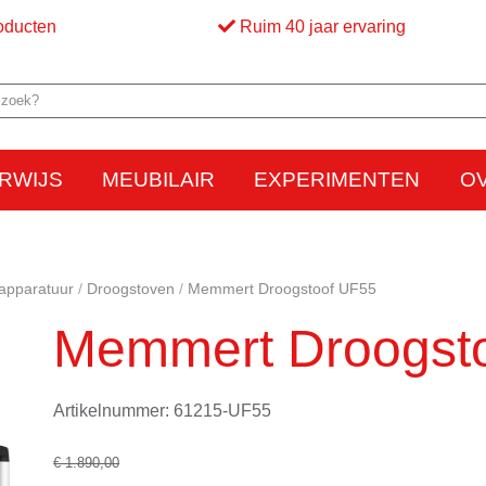
oducten
Ruim 40 jaar ervaring
RWIJS
MEUBILAIR
EXPERIMENTEN
O
Elektriciteit
Elektrostatica
Beweging
Warmte
Optica en licht
Bed
M
apparatuur
Droogstoven
Memmert Droogstoof UF55
Memmert Droogst
Artikelnummer: 61215-UF55
€ 1.890,00