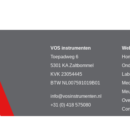
VOS instrumenten
Web
Toepadweg 6
Ho
5301 KA Zaltbommel
Ond
KVK 23054445
Lab
BTW NL007591019B01
Med
Meu
info@vosinstrumenten.nl
Ove
+31 (0) 418 575080
Con