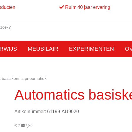
oducten
Ruim 40 jaar ervaring
RWIJS
MEUBILAIR
EXPERIMENTEN
O
Elektriciteit
Elektrostatica
Beweging
Warmte
Optica en licht
Bed
M
s basiskennis pneumatiek
Automatics basisk
Artikelnummer: 61199-AU9020
€ 2.687,89