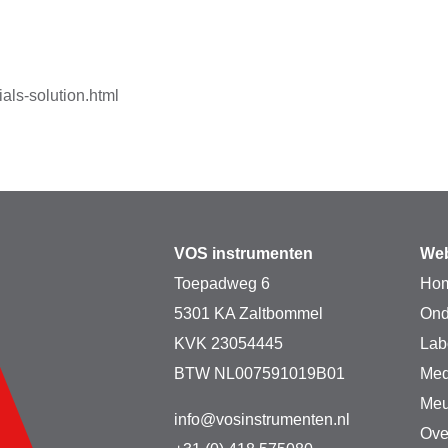
als-solution.html
VOS instrumenten
Web
Toepadweg 6
Ho
5301 KA Zaltbommel
Ond
KVK 23054445
Lab
BTW NL007591019B01
Med
Meu
info@vosinstrumenten.nl
Ove