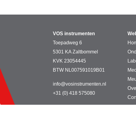
VOS instrumenten
Web
Toepadweg 6
Ho
5301 KA Zaltbommel
Ond
KVK 23054445
Lab
BTW NL007591019B01
Med
Meu
info@vosinstrumenten.nl
Ove
+31 (0) 418 575080
Con
Copyright © 2026 VO