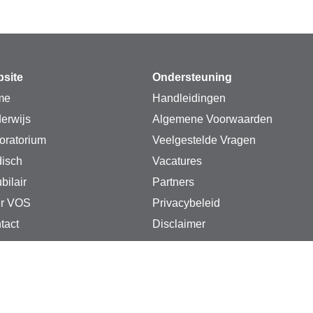
site
Ondersteuning
me
Handleidingen
erwijs
Algemene Voorwaarden
oratorium
Veelgestelde Vragen
isch
Vacatures
bilair
Partners
r VOS
Privacybeleid
tact
Disclaimer
S instrumenten. Alle rechten voorbehouden.