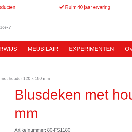
oducten
Ruim 40 jaar ervaring
RWIJS
MEUBILAIR
EXPERIMENTEN
O
Elektriciteit
Elektrostatica
Beweging
Warmte
Optica en licht
Bed
M
 met houder 120 x 180 mm
Blusdeken met ho
mm
Artikelnummer: 80-FS1180