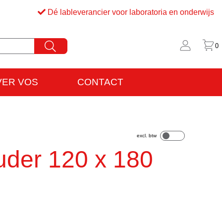
Dé lableverancier voor laboratoria en onderwijs
0
VER VOS
CONTACT
rijfsinformatie
VO
uder 120 x 180