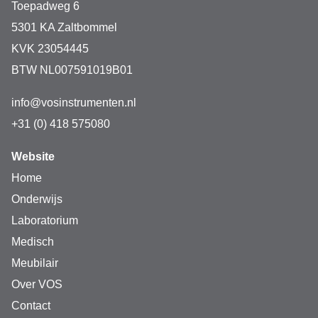
tijdens experimenten.
Toepadweg 6
5301 KA Zaltbommel
KVK 23054445
Afmetingen:    
BTW NL007591019B01
L x B x H: 127 x 130 x 140 mm
info@vosinstrumenten.nl
+31 (0) 418 575080
Gewicht 0,305 kg
Website
Home
Onderwijs
Laboratorium
Medisch
Meubilair
Over VOS
Contact