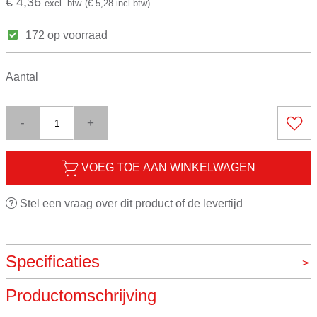
€ 4,36
excl. btw
(€ 5,28 incl btw)
172 op voorraad
Aantal
-
+
VOEG TOE AAN WINKELWAGEN
Stel een vraag over dit product of de levertijd
Specificaties
Productomschrijving
Merk
VOS instrumenten