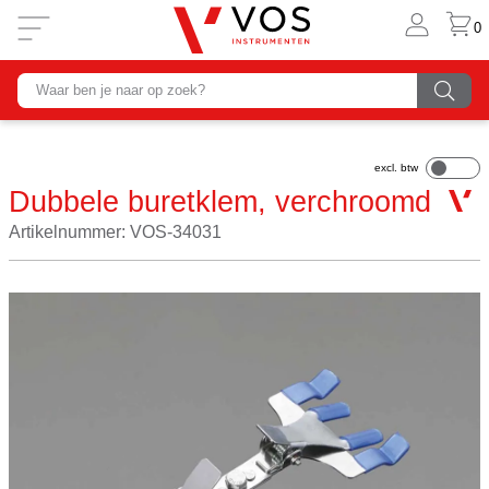
0
Dubbele buretklem, verchroomd
Artikelnummer: VOS-34031