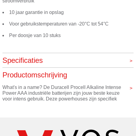
stroomverbruik
10 jaar garantie in opslag
Voor gebruikstemperaturen van -20°C tot 54°C
Per doosje van 10 stuks
Specificaties
Productomschrijving
Merk
VOS instrumenten
What's in a name? De Duracell Procell Alkaline Intense 
Power AAA industriële batterijen zijn jouw beste keuze 
voor intens gebruik. Deze powerhouses zijn specifiek 
ontworpen om langer mee te gaan (vergeleken met 
eerdere Procell Alkaline AAA-batterijen) in professionele 
apparaten die veel stroom verbruiken of stroompieken 
nodig hebben. Denk hierbij aan bloeddrukmeters, 
zeepdispensers of zaklampen.