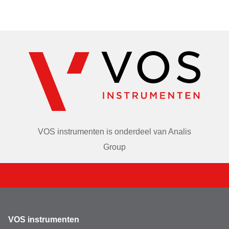
Door grond te zeven komen ontdekkingen als 
verontreinigingen en archeologische artefacten aan het 
licht. Schep grond, zand, grind, houtsnippers of ander 
materiaal in de zeef met de passende doorlaatopening en 
klop voorzichtig totdat wat jij zoekt in de zeef achterblijft. 
Ideaal voor eenvoudig bodemonderzoek of 
practicumdemonstraties in de klas of in het veld. 
De omtrek per zeef bedraagt ongeveer 16.5 cm. De 
VOS instrumenten is onderdeel van
Analis
chromen finish zorgt ervoor dat de VOS grondzevenset er 
mooi uiziet, maar ook bestand is tegen roest en slijtage. 
Group
Zo kun je de grondzeven ook gebruiken om 
bodemmateriaal onder water te zeven.
6 grondzeven met verschillende 
VOS instrumenten
doorlaatopeningen