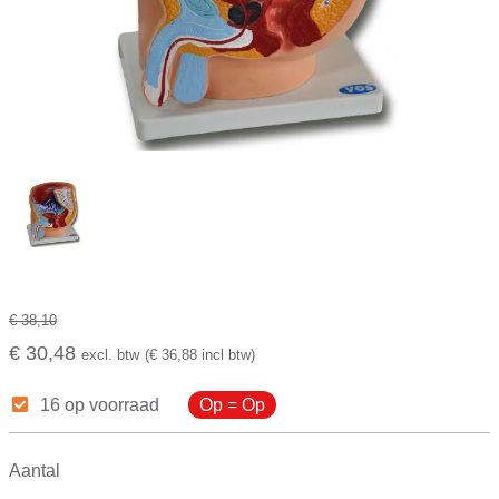
€ 38,10
€ 30,48
excl. btw
(€ 36,88 incl btw)
16 op voorraad
Op = Op
Aantal