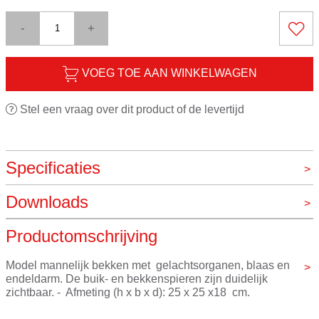
-
+
VOEG TOE AAN WINKELWAGEN
Stel een vraag over dit product of de levertijd
Specificaties
Downloads
Merk
VOS instrumenten
   Handleiding van Mannelijk bekken VOS
Productomschrijving
Model mannelijk bekken met  gelachtsorganen, blaas en 
endeldarm. De buik- en bekkenspieren zijn duidelijk 
zichtbaar. -  Afmeting (h x b x d): 25 x 25 x18  cm.