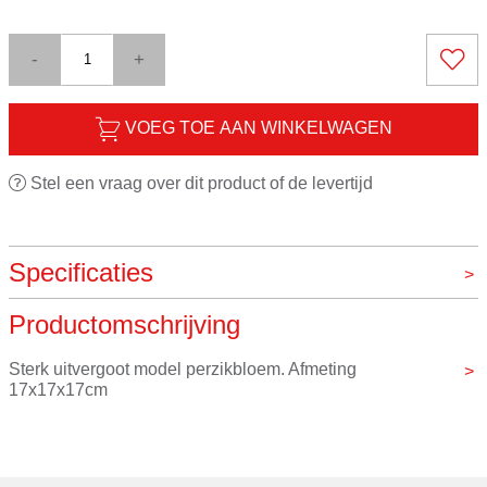
-
+
VOEG TOE AAN WINKELWAGEN
Stel een vraag over dit product of de levertijd
Specificaties
Productomschrijving
Merk
VOS instrumenten
Sterk uitvergoot model perzikbloem. Afmeting 
17x17x17cm