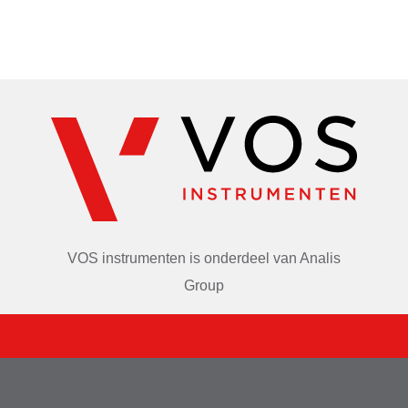
Compact, voordelig en eenvoudig in gebruik. Dat maakt 
deze pH-meter ideaal voor allerlei toepassingen in het 
lab, tijdens veldonderzoek en in het onderwijs. 
De bediening is simpel. Je zet de pH-meter aan en uit 
met de linkerknop. Plaats de elektrode in de te meten 
substantie, de pH-waarde wordt vervolgens weergegeven 
op het heldere HD-display met 2 decimalen. Door op de 
rechter Hold-knop te drukken houd je de laatstgemeten 
waarde vast. Druk de Hold-knop nogmaals in voor een 
VOS instrumenten is onderdeel van
Analis
nieuwe meting. 
Group
Kan worden gekalibreerd met schroefje op achterzijde.
Dankzij de ruimte voor 3 hoge-capaciteits AG13 batterijen 
gaat deze pH-tester lang mee. De gevoelige elektrode 
verzekert jou keer op keer van betrouwbare metingen. 