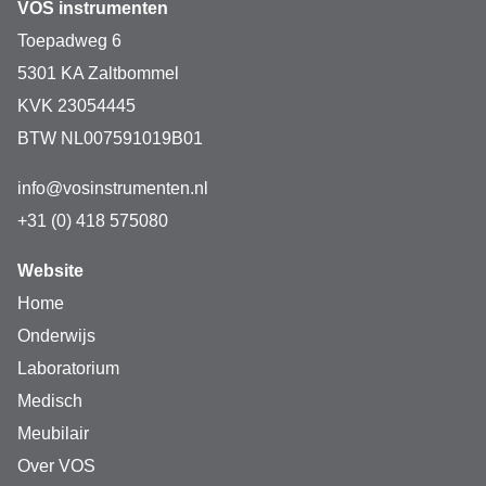
VOS instrumenten
Toepadweg 6
5301 KA Zaltbommel
Specificaties van de pH-meter digitaal 
KVK 23054445
van VOS
BTW NL007591019B01
info@vosinstrumenten.nl
- Afmetingen: 175x51x25 mm
+31 (0) 418 575080
-  Meetbereik: 0,0 - 14,0 pH 
Website
-  Nauwkeurigheid: ± 0,2 pH
Home
-  Resolutie: 0,01 pH 
Onderwijs
Laboratorium
Medisch
Meubilair
Over VOS