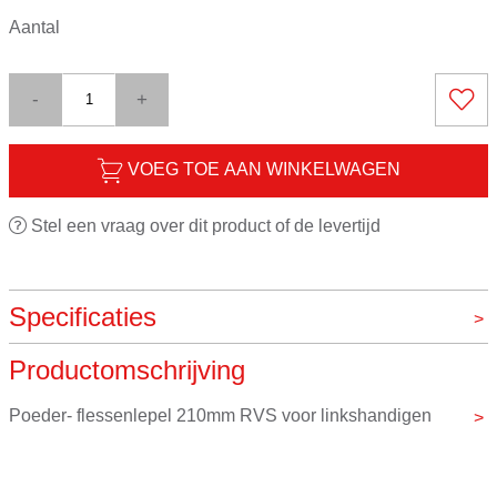
Aantal
-
+
VOEG TOE AAN WINKELWAGEN
Stel een vraag over dit product of de levertijd
Specificaties
Productomschrijving
Materiaal
RVS
Merk
VOS instrumenten
Poeder- flessenlepel 210mm RVS voor linkshandigen