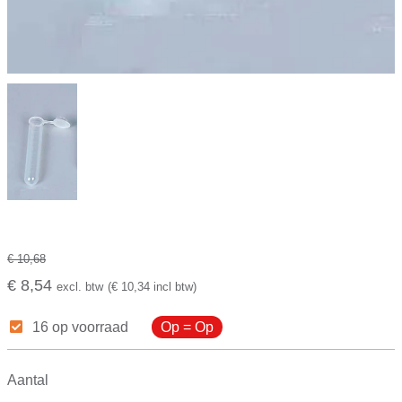
€ 10,68
€ 8,54
excl. btw
(€ 10,34 incl btw)
16 op voorraad
Op = Op
Aantal