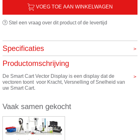
VOEG TOE AAN WINKELWAGEN
Stel een vraag over dit product of de levertijd
Specificaties
Productomschrijving
Merk
Pasco
De Smart Cart Vector Display is een display dat de 
vectoren toont  voor Kracht, Versnelling of Snelheid van 
uw Smart Cart. 
Sluit hem aan op de accessoirepoort van de Smart Cart 
Vaak samen gekocht
om vectoren in realtime te visualiseren! De pijlen lichten 
evenredig op met de sensormeting en geven zowel de 
grootte als de positieve of negatieve richting aan.