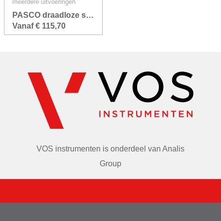
Functies
meerdere uitvoeringen
PASCO draadloze sensoren
Kies uit kracht-, versnellings- of snelheidsvectoren en 
Vanaf € 115,70
bekijk ze in realtime.
Leerlingen kunnen een constante versnelling 
visualiseren terwijl een wagen omhoog rolt en vervolgens 
een helling afrijdt.
VOS instrumenten is onderdeel van
Analis
Group