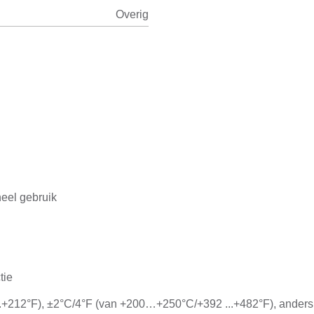
Overig
eel gebruik
tie
.+212°F), ±2°C/4°F (van +200…+250°C/+392 ...+482°F), anders