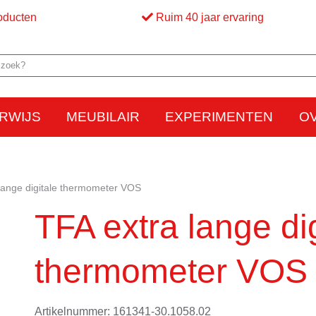
oducten
Ruim 40 jaar ervaring
RWIJS
MEUBILAIR
EXPERIMENTEN
O
Elektriciteit
Elektrostatica
Beweging
Warmte
Optica en licht
Bed
M
lange digitale thermometer VOS
TFA extra lange dig
thermometer VOS
Artikelnummer: 161341-30.1058.02