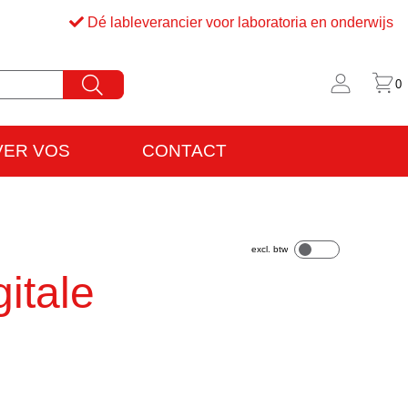
Dé lableverancier voor laboratoria en onderwijs
0
VER VOS
CONTACT
rijfsinformatie
VO
itale