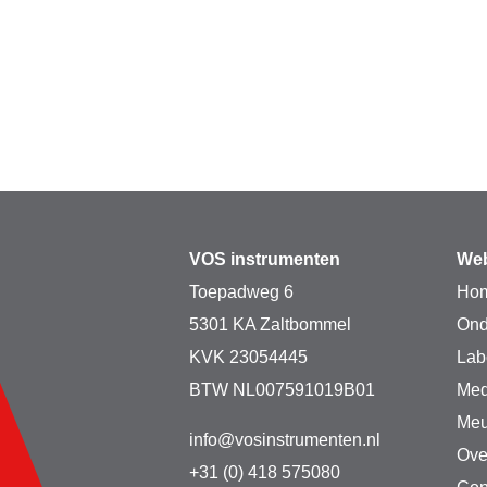
VOS instrumenten
Web
Toepadweg 6
Ho
5301 KA Zaltbommel
Ond
KVK 23054445
Lab
BTW NL007591019B01
Med
Meu
info@vosinstrumenten.nl
Ove
+31 (0) 418 575080