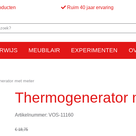
oducten
Ruim 40 jaar ervaring
RWIJS
MEUBILAIR
EXPERIMENTEN
O
Elektriciteit
Elektrostatica
Beweging
Warmte
Optica en licht
Bed
M
erator met meter
Thermogenerator 
Artikelnummer: VOS-11160
€ 18,75