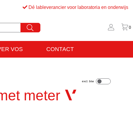
Dé lableverancier voor laboratoria en onderwijs
0
VER VOS
CONTACT
rijfsinformatie
VO
met meter