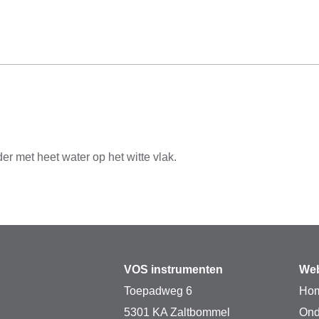
er met heet water op het witte vlak.
VOS instrumenten
Web
Toepadweg 6
Ho
5301 KA Zaltbommel
Ond