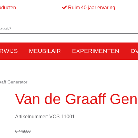
oducten
Ruim 40 jaar ervaring
RWIJS
MEUBILAIR
EXPERIMENTEN
O
Elektriciteit
Elektrostatica
Beweging
Warmte
Optica en licht
Bed
M
aaff Generator
Van de Graaff Gen
Artikelnummer: VOS-11001
€ 449,00