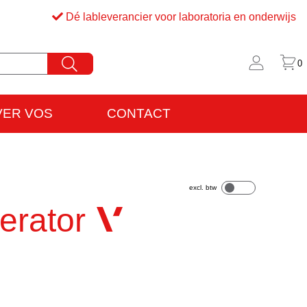
Dé lableverancier voor laboratoria en onderwijs
0
VER VOS
CONTACT
rijfsinformatie
VO
erator