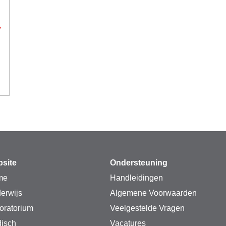
site
Ondersteuning
me
Handleidingen
erwijs
Algemene Voorwaarden
oratorium
Veelgestelde Vragen
isch
Vacatures