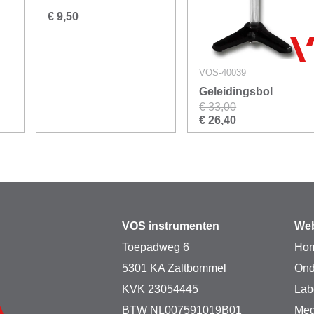
€ 9,50
VOS-40039
Geleidingsbol
€ 33,00
€ 26,40
VOS instrumenten
Web
Toepadweg 6
Ho
5301 KA Zaltbommel
Ond
KVK 23054445
Lab
BTW NL007591019B01
Med