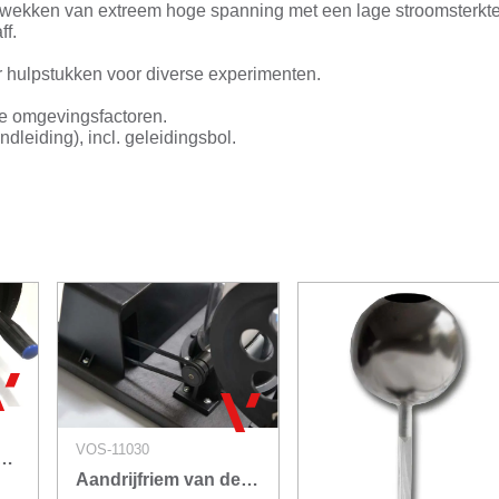
pwekken van extreem hoge spanning met een lage stroomsterkte
ff.
r hulpstukken voor diverse experimenten.
re omgevingsfactoren.
dleiding), incl. geleidingsbol.
VOS-11030
rijfriem van de Graaff Gen.
Aandrijfriem van de Graaff Generator