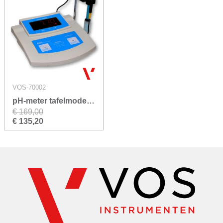
VOS-70002
pH-meter tafelmodel compleet VOS label
€ 169,00
€ 135,20