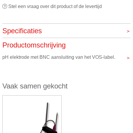
Stel een vraag over dit product of de levertijd
Specificaties
Productomschrijving
Merk
VOS instrumenten
pH elektrode met BNC aansluiting van het VOS-label.
Een BNC-connector is een universele aansluiting voor 
Vaak samen gekocht
sensoren. Elke pH-meter met een BNC-connector is 
compatibel met elke pH-electrode met een BNC-
connector, ongeacht de fabrikant van het apparaat.