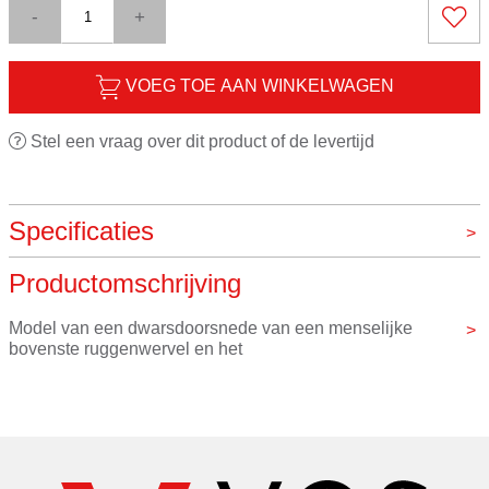
-
+
VOEG TOE AAN WINKELWAGEN
Stel een vraag over dit product of de levertijd
Specificaties
Productomschrijving
Merk
VOS instrumenten
Model van een dwarsdoorsnede van een menselijke 
bovenste ruggenwervel en het
ruggenmerg met de zenuwwortels goed zichtbaar.