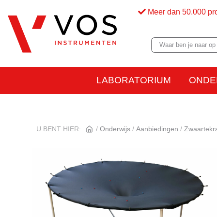
Meer dan 50.000 pr
LABORATORIUM
ONDE
U BENT HIER:
Onderwijs
Aanbiedingen
Zwaartekr