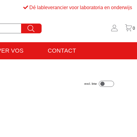
Dé lableverancier voor laboratoria en onderwijs
0
VER VOS
CONTACT
rijfsinformatie
VO