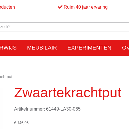
oducten
Ruim 40 jaar ervaring
RWIJS
MEUBILAIR
EXPERIMENTEN
O
Elektriciteit
Elektrostatica
Beweging
Warmte
Optica en licht
Bed
M
achtput
Zwaartekrachtput
Artikelnummer: 61449-LA30-065
€ 146,95