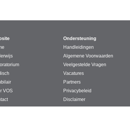
site
Ondersteuning
me
Handleidingen
erwijs
Algemene Voorwaarden
oratorium
Veelgestelde Vragen
isch
Vacatures
bilair
Partners
r VOS
Privacybeleid
tact
Disclaimer
S instrumenten. Alle rechten voorbehouden.