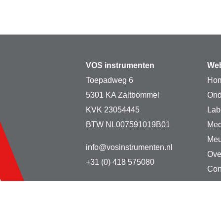
VOS instrumenten
Web
Toepadweg 6
Ho
5301 KA Zaltbommel
Ond
KVK 23054445
Lab
BTW NL007591019B01
Med
Meu
info@vosinstrumenten.nl
Ove
+31 (0) 418 575080
Con
Copyright © 2026 VO