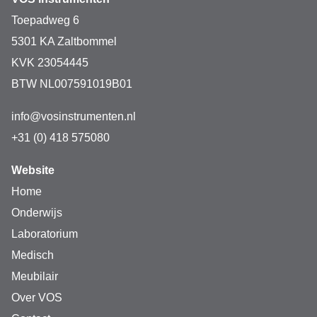
eenvoudig onder in de kalibratieoplossing en de meter 
kalibreert automatisch!
Toepadweg 6
5301 KA Zaltbommel
KVK 23054445
Blootliggende temperatuursensor
BTW NL007591019B01
Deze testers beschikken over blootgestelde 
temperatuursensoren voor snellere reactietijden.
info@vosinstrumenten.nl
+31 (0) 418 575080
Waterbestendig
Website
Home
Onderwijs
Een gemakkelijk afneembaar deksel biedt toegang tot het 
batterijvak.
Laboratorium
Medisch
Automatische temperatuurcompensatie (ATC)
Meubilair
Automatische eenpuntskalibratie
Over VOS
Meetstabiliteitsindicator