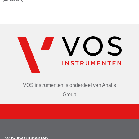
De DiST® testers worden veel gebruikt voor het bewaken 
van geleidbaarheid in drinkwater, waterbehandeling, 
omgekeerde osmose, koeltorens, afvalwater, laboratoria, 
landbouw, aquaria, hydrocultuur en de grafische 
industrie. Deze testers hebben een amperometrische 
grafiet elektrode die zorgt voor een verbeterde 
herhaalbaarheid van metingen, omdat ze niet oxideren. 
Een amperometrische meting van EC is gebaseerd op de 
wet van Ohm: I = V/R, waarbij R afhankelijk is van de 
afstand tussen twee pinnen en hun oppervlak. Oxidatie 
verandert zowel de afstand als het oppervlak, wat de 
VOS instrumenten is onderdeel van
Analis
nauwkeurigheid direct beïnvloedt. DiST® niet-oxiderende 
grafietpennen kunnen een optimaal oppervlak bieden 
Group
voor nauwkeurige, betrouwbare resultaten.
Automatische kalibratie
Als kalibratie nodig is, dompelt u de elektrodepunt 
VOS instrumenten