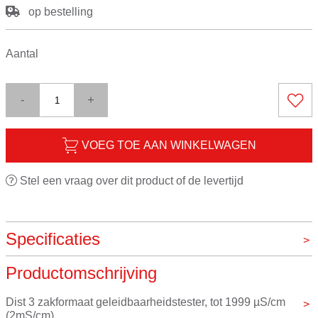
op bestelling
Aantal
-
+
VOEG TOE AAN WINKELWAGEN
Stel een vraag over dit product of de levertijd
Specificaties
Productomschrijving
Merk
Hanna
Dist 3 zakformaat geleidbaarheidstester, tot 1999 µS/cm 
(2mS/cm)