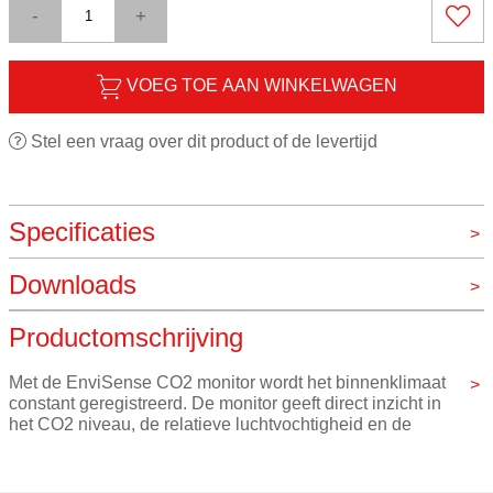
-
+
VOEG TOE AAN WINKELWAGEN
Stel een vraag over dit product of de levertijd
Specificaties
Downloads
Merk
Overig
   Handleiding van EnviSense CO2 Monitor op = op
Productomschrijving
   Brochure van EnviSense CO2 Monitor op = op
Met de EnviSense CO2 monitor wordt het binnenklimaat 
constant geregistreerd. De monitor geeft direct inzicht in 
het CO2 niveau, de relatieve luchtvochtigheid en de 
binnentemperatuur van een ruimte. 
Bij een ongezond binnenklimaat wordt er gewaarschuwd. 