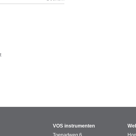
t
VOS instrumenten
Web
Toepadweg 6
Ho