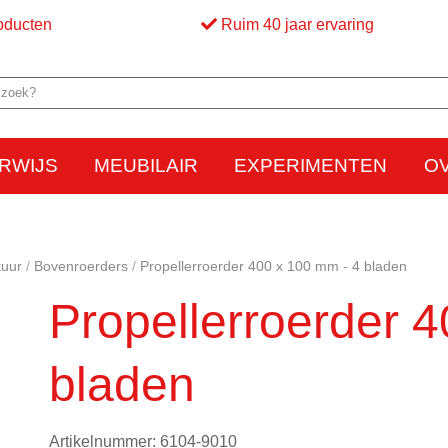
oducten
Ruim 40 jaar ervaring
RWIJS
MEUBILAIR
EXPERIMENTEN
O
Elektriciteit
Elektrostatica
Beweging
Warmte
Optica en licht
Bed
M
uur
Bovenroerders
Propellerroerder 400 x 100 mm - 4 bladen
Propellerroerder 
bladen
Artikelnummer: 6104-9010