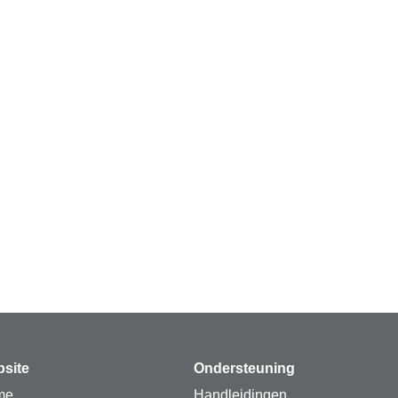
site
Ondersteuning
me
Handleidingen