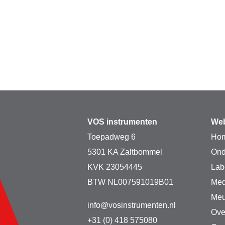
VOS instrumenten
Web
Toepadweg 6
Ho
5301 KA Zaltbommel
Ond
KVK 23054445
Lab
BTW NL007591019B01
Med
Meu
info@vosinstrumenten.nl
Ove
+31 (0) 418 575080