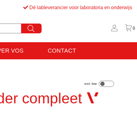
Dé lableverancier voor laboratoria en onderwijs
0
VER VOS
CONTACT
rijfsinformatie
VO
er compleet