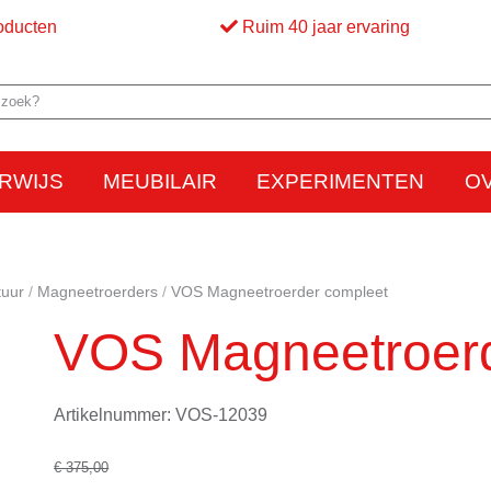
oducten
Ruim 40 jaar ervaring
RWIJS
MEUBILAIR
EXPERIMENTEN
O
Elektriciteit
Elektrostatica
Beweging
Warmte
Optica en licht
Bed
M
uur
Magneetroerders
VOS Magneetroerder compleet
VOS Magneetroerd
Artikelnummer: VOS-12039
€ 375,00