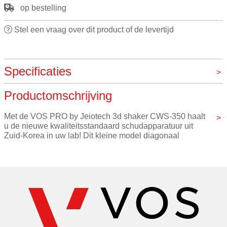
op bestelling
Stel een vraag over dit product of de levertijd
Specificaties
Productomschrijving
Merk
VOS pro by Jeiotech
Met de VOS PRO by Jeiotech 3d shaker CWS-350 haalt 
u de nieuwe kwaliteitsstandaard schudapparatuur uit 
Zuid-Korea in uw lab! Dit kleine model diagonaal 
zwaaiende shaker met aanpasbare hellingsgraad van 0 
tot 13 graden is ideaal wanneer uw monsters in het lab 
meerdere kanten tegelijk op gezwenkt dienen te worden 
voor het beste resultaat.
Het veelzijdige, compacte schudapparaat