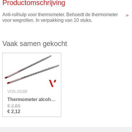
Productomschrijving
Merk
VOS instrumenten
Anti-rolhulp voor thermometer. Behoedt de thermometer 
voor wegrollen. In verpakking van 10 stuks.
Vaak samen gekocht
VOS-10169
Thermometer alcohol -10 +110 °C VOS
€ 2,65
€ 2,12