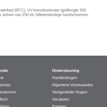
aterbad (65°C), UV-transilluminator (golflengte 300
on, kolven van 250 ml, hittebestendige handschoenen,
site
Ondersteuning
me
Handleidingen
erwijs
Algemene Voorwaarden
oratorium
Veelgestelde Vragen
isch
Vacatures
bilair
Partners