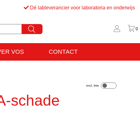
Dé lableverancier voor laboratoria en onderwijs
0
VER VOS
CONTACT
rijfsinformatie
VO
NA-schade