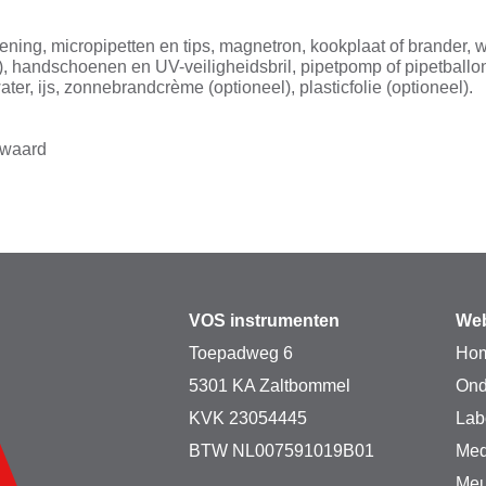
ening, micropipetten en tips, magnetron, kookplaat of brander, w
), handschoenen en UV-veiligheidsbril, pipetpomp of pipetball
r, ijs, zonnebrandcrème (optioneel), plasticfolie (optioneel).
ewaard
VOS instrumenten
Web
Toepadweg 6
Ho
5301 KA Zaltbommel
Ond
KVK 23054445
Lab
BTW NL007591019B01
Med
Meu