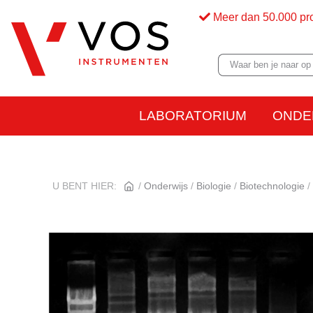
Meer dan 50.000 pr
LABORATORIUM
ONDE
U BENT HIER:
Onderwijs
Biologie
Biotechnologie