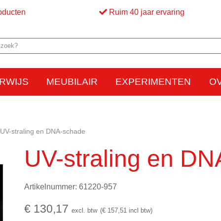
oducten
Ruim 40 jaar ervaring
RWIJS
MEUBILAIR
EXPERIMENTEN
O
Elektriciteit
Elektrostatica
Beweging
Warmte
Optica en licht
Bed
M
UV-straling en DNA-schade
UV-straling en D
Artikelnummer: 61220-957
€ 130,17
excl. btw
(€ 157,51 incl btw)