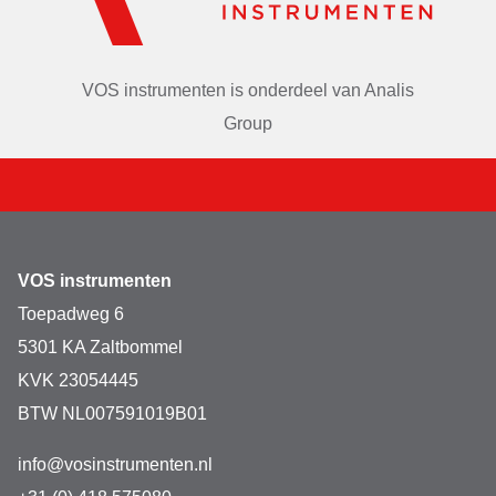
overbelasting beveiliging. Kortom een ideale balans voor 
in uw 
lesomgeving.
VOS instrumenten is onderdeel van
Analis
Group
VOS instrumenten
Toepadweg 6
5301 KA Zaltbommel
KVK 23054445
BTW NL007591019B01
info@vosinstrumenten.nl