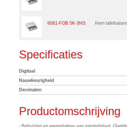
6061-FOB 5K-3NS
Kern tafelbala
Specificaties
Digitaal
Nauwkeurigheid
Decimalen
Productomschrijving
- Behuizing en weegplateau van roestvrijstaal. Gladd