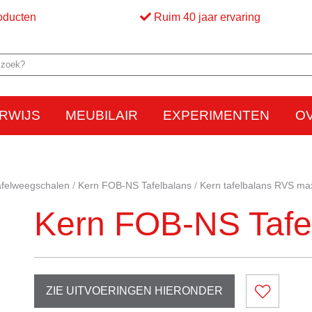
oducten
Ruim 40 jaar ervaring
RWIJS
MEUBILAIR
EXPERIMENTEN
O
Elektriciteit
Elektrostatica
Beweging
Warmte
Optica en licht
Bed
M
afelweegschalen
Kern FOB-NS Tafelbalans
Kern tafelbalans RVS ma
Kern FOB-NS Tafe
ZIE UITVOERINGEN HIERONDER