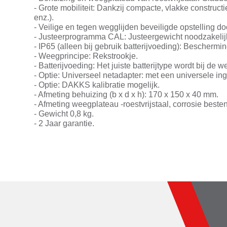
- Grote mobiliteit: Dankzij compacte, vlakke constru
enz.).
- Veilige en tegen wegglijden beveiligde opstelling do
- Justeerprogramma CAL: Justeergewicht noodzakelijk
- IP65 (alleen bij gebruik batterijvoeding): Beschermi
- Weegprincipe: Rekstrookje.
- Batterijvoeding: Het juiste batterijtype wordt bij d
- Optie: Universeel netadapter: met een universele i
- Optie: DAKKS kalibratie mogelijk.
- Afmeting behuizing (b x d x h): 170 x 150 x 40 mm.
- Afmeting weegplateau -roestvrijstaal, corrosie besten
- Gewicht 0,8 kg.
- 2 Jaar garantie.