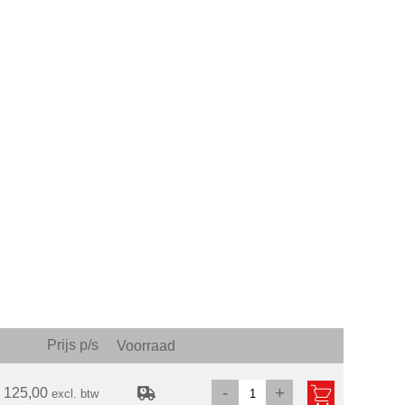
Prijs p/s
Voorraad
-
+
 125,00
excl. btw