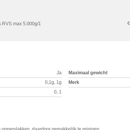
€
ns RVS max 5.000g/1
Ja
Maximaal gewicht
0,1g, 1g
Merk
0, 1
e oppervlakken, daardoor gemakkelijk te reinigen.