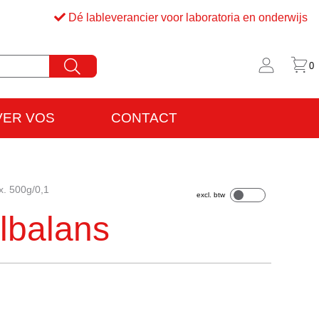
Dé lableverancier voor laboratoria en onderwijs
0
VER VOS
CONTACT
rijfsinformatie
VO
x. 500g/0,1
lbalans