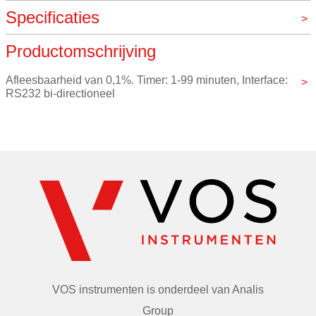
Specificaties
Productomschrijving
Digitaal
Ja
Maximaal gewicht
120g, 110g
Afleesbaarheid van 0,1%. Timer: 1-99 minuten, Interface: 
RS232 bi-directioneel
Nauwkeurigheid
0,001g
Merk
LCD display. Diameter schaal: 90 mm
Ohaus
Decimalen
2, 3
VOS instrumenten is onderdeel van
Analis
Group