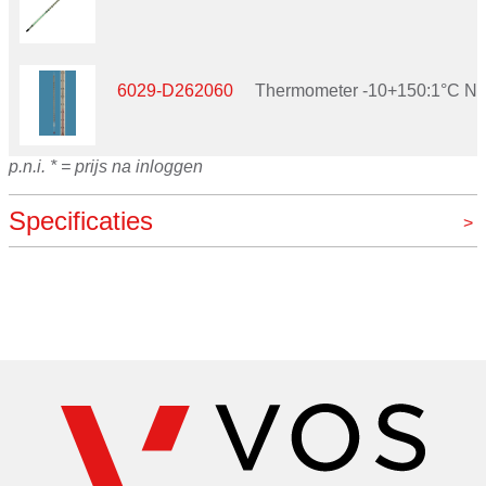
6029-D262060
Thermometer -10+150:1°C NS
p.n.i. * = prijs na inloggen
Specificaties
Merk
Amarell, Overig