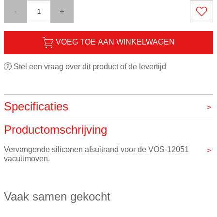
-
+
VOEG TOE AAN WINKELWAGEN
Stel een vraag over dit product of de levertijd
Specificaties
Productomschrijving
Merk
VOS instrumenten
Vervangende siliconen afsuitrand voor de VOS-12051 
vacuümoven.
Deze band is door verwarming en druk aan slijtage 
onderhevig en zal van tijd tot tijd vervangen moeten 
Vaak samen gekocht
worden.