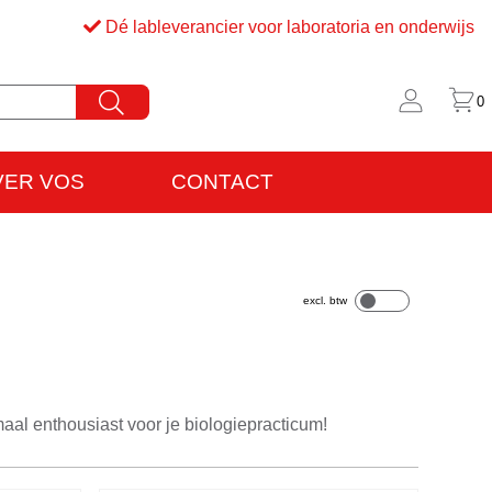
Dé lableverancier voor laboratoria en onderwijs
0
VER VOS
CONTACT
rijfsinformatie
VO
maal enthousiast voor je biologiepracticum!