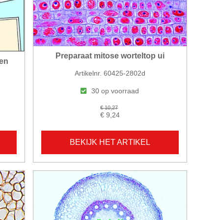
Preparaat mitose worteltop ui
ten
Artikelnr. 60425-2802d
30 op voorraad
€ 10,27
€ 9,24
BEKIJK HET ARTIKEL