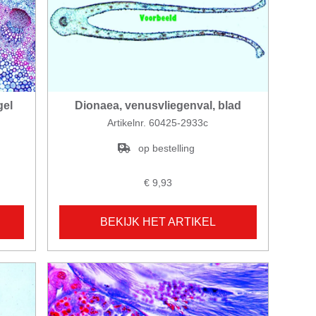
gel
Dionaea, venusvliegenval, blad
Artikelnr. 60425-2933c
op bestelling
€ 9,93
BEKIJK HET ARTIKEL