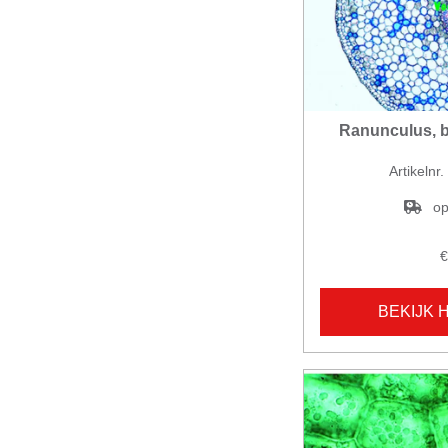
Ranunculus, b
Artikelnr
op
€
BEKIJK 