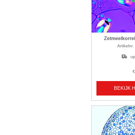
Zetmeelkorre
Artikelnr
op
€
BEKIJK 