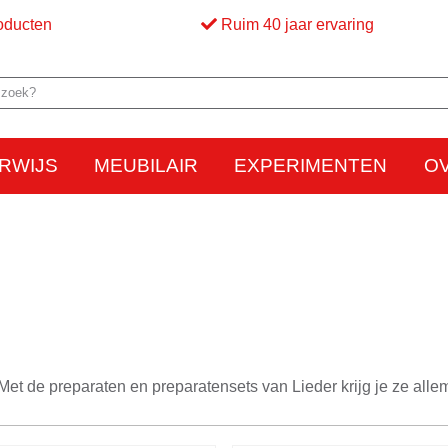
oducten
Ruim 40 jaar ervaring
RWIJS
MEUBILAIR
EXPERIMENTEN
O
Elektriciteit
Elektrostatica
Beweging
Warmte
Optica en licht
Bed
M
Met de preparaten en preparatensets van Lieder krijg je ze alle