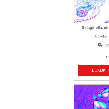
Selaginella, s
Artikelnr
op
€
BEKIJK 