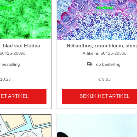
, blad van Elodea
Helianthus, zonnebloem, sten
. 60425-2909d
Artikelnr. 60425-2930c
 bestelling
op bestelling
 10,27
€ 9,93
HET ARTIKEL
BEKIJK HET ARTIKEL