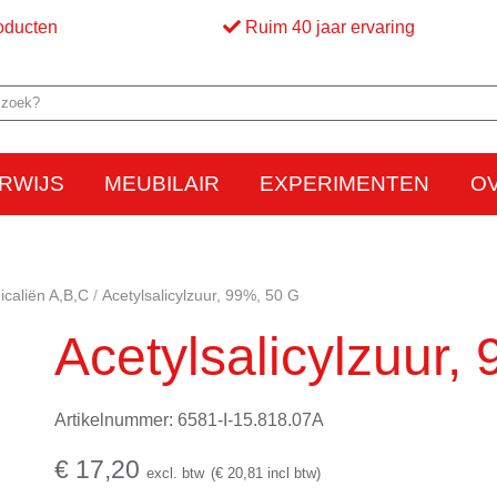
oducten
Ruim 40 jaar ervaring
RWIJS
MEUBILAIR
EXPERIMENTEN
O
Elektriciteit
Elektrostatica
Beweging
Warmte
Optica en licht
Bed
M
caliën A,B,C
Acetylsalicylzuur, 99%, 50 G
Acetylsalicylzuur,
Artikelnummer: 6581-I-15.818.07A
€ 17,20
excl. btw
(€ 20,81 incl btw)