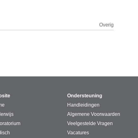
Overig
site
Ondersteuning
me
Handleidingen
erwijs
Algemene Voorwaarden
oratorium
Veelgestelde Vragen
isch
Vacatures