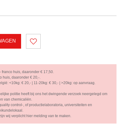
LWAGEN
 franco huis, daaronder € 17,50.
o huis, daaronder € 20,-.
gië: <10kg: € 20,- | 11-20kg: € 30,- | >20kg: op aanvraag.
lijke politie heeft bij ons het dwingende verzoek neergelegd om
en van chemicaliën.
uality control-, of productielaboratoria, universiteiten en
eikundelokaal.
zijn wij verplicht hier melding van te maken.