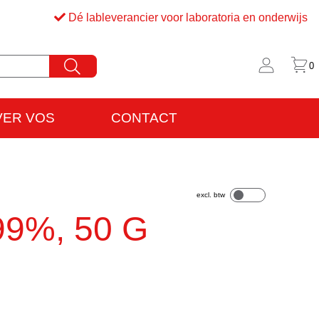
Dé lableverancier voor laboratoria en onderwijs
0
VER VOS
CONTACT
rijfsinformatie
VO
 99%, 50 G