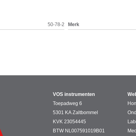
50-78-2
Merk
VOS instrumenten
Web
Toepadweg 6
Ho
5301 KA Zaltbommel
Ond
KVK 23054445
Lab
BTW NL007591019B01
Med