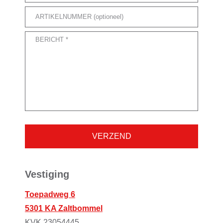
VERZEND
Vestiging
Toepadweg 6
5301 KA Zaltbommel
KVK 23054445