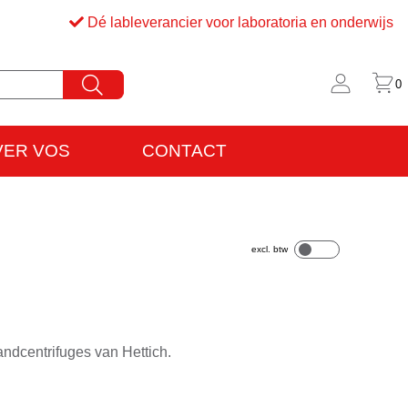
Dé lableverancier voor laboratoria en onderwijs
0
VER VOS
CONTACT
rijfsinformatie
VO
andcentrifuges van Hettich.