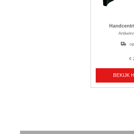
Handcentri
Artikeln
op
€ 
BEKIJK 