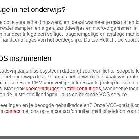
uge in het onderwijs?
 optie voor scheidingswerk, en ideaal wanneer je maar af en toe 
verwater samplen en algen, zanddeeltjes en micro-organismen in 
een handcentrifuge een veilige, laagdrempelige en analoge mani
 handcentrifuges van het oerdegelijke Duitse Hettich. De voor
VOS instrumenten
udsvrij transmissiesysteem dat zorgt voor een lichte, soepele l
oor het onderwijs dus - zeker als het verwerken of vaak van gro
 accessoires en PBM voor veilige, interessante praktijklessen i
s
. Maar ook
koelcentrifuges
en
tafelcentrifuges
, wanneer je toc
an de juiste certificeringen - plus de bekende VOS service.
 je leerlingen en je beoogde gebruiksdoelen? Onze VOS-praktijko
em
contact
met ons op via contactformulier, mail of telefoon voor 