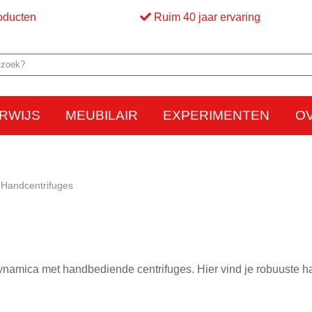
oducten
Ruim 40 jaar ervaring
RWIJS
MEUBILAIR
EXPERIMENTEN
O
Elektriciteit
Elektrostatica
Beweging
Warmte
Optica en licht
Bed
M
Handcentrifuges
dynamica met handbediende centrifuges. Hier vind je robuuste h