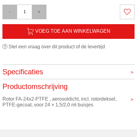
-
+
VOEG TOE AAN WINKELWAGEN
Stel een vraag over dit product of de levertijd
Specificaties
Productomschrijving
Merk
Eppendorf
Rotor FA-24x2-PTFE , aerosoldicht, incl. rotordeksel, 
PTFE-gecoat, voor 24 × 1,5/2,0 ml buisjes
Maximaal Hoogte snelheid: 21.300 × g (15.060 tpm)
Maximaal Hoogte capaciteit: 24 × 1,5/2,0 ml buisjes