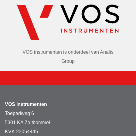
Spuitbusdicht met Eppendorf QuickLock
PTFE-coating voor verhoogde chemische weerstand
geschikt voor centrifuge 5425/5425R
VOS instrumenten is onderdeel van
Analis
Group
VOS instrumenten
Toepadweg 6
5301 KA Zaltbommel
KVK 23054445