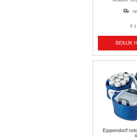
op
€ 1
BEKIJK 
Eppendorf roto
g