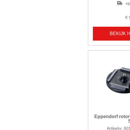
op
€ 
BEKIJK 
Eppendorf rotor
Artikelnr. 