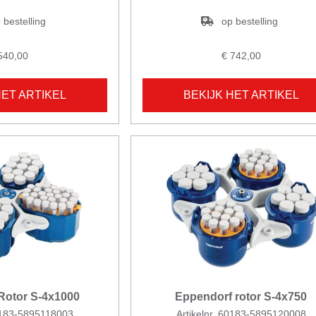
 bestelling
op bestelling
540,00
€ 742,00
HET ARTIKEL
BEKIJK HET ARTIKEL
Rotor S-4x1000
Eppendorf rotor S-4x750
60183-5895118003
Artikelnr. 60183-5895120008