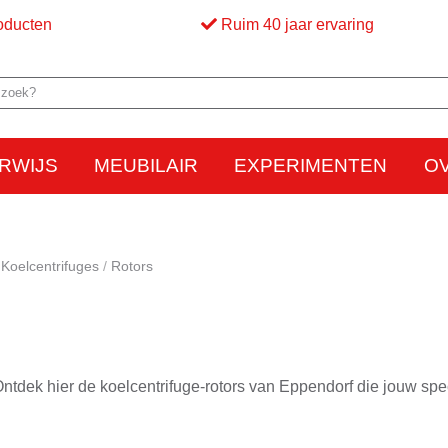
oducten
Ruim 40 jaar ervaring
RWIJS
MEUBILAIR
EXPERIMENTEN
O
Elektriciteit
Elektrostatica
Beweging
Warmte
Optica en licht
Bed
M
Koelcentrifuges
Rotors
 Ontdek hier de koelcentrifuge-rotors van Eppendorf die jouw spe