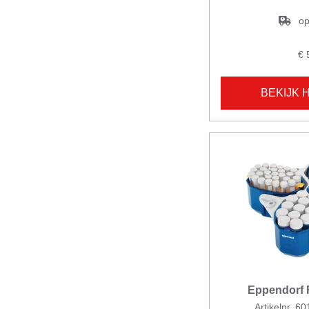
op
€ 
BEKIJK 
Eppendorf 
Artikelnr. 