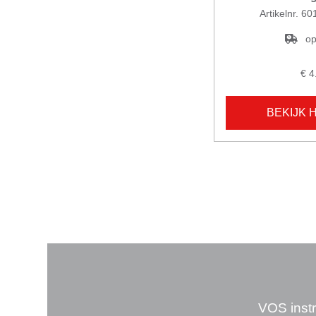
Artikelnr. 
op
€ 4
BEKIJK 
VOS instr