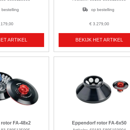
 bestelling
op bestelling
.179,00
€ 3.279,00
HET ARTIKEL
BEKIJK HET ARTIKEL
Eppendorf rotor FA-6x50
rotor FA-48x2
60183-5895135005
Artikelnr. 60183-5895150004