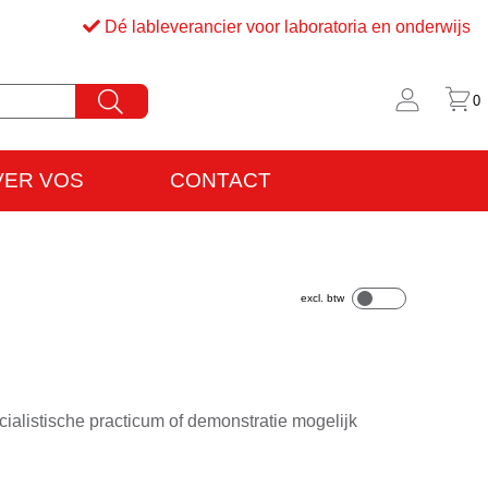
Dé lableverancier voor laboratoria en onderwijs
0
VER VOS
CONTACT
rijfsinformatie
VO
cialistische practicum of demonstratie mogelijk