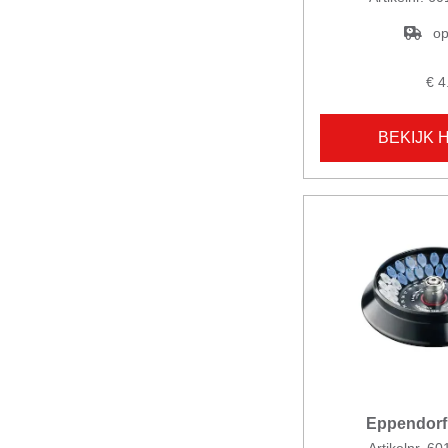
op
€ 4
BEKIJK 
Eppendorf 
Artikelnr. 