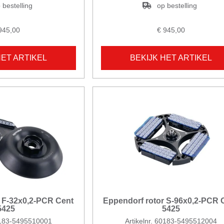
 bestelling
op bestelling
945,00
€ 945,00
HET ARTIKEL
BEKIJK HET ARTIKEL
 F-32x0,2-PCR Cent
Eppendorf rotor S-96x0,2-PCR 
5425
5425
60183-5495510001
Artikelnr. 60183-5495512004