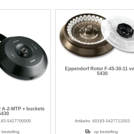
Eppendorf Rotor F-45-30-11 v
5430
 A-2-MTP + buckets
5430
60183-5427700005
Artikelnr. 60183-5427712003
 bestelling
op bestelling