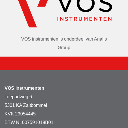
dekselvergrendeling
Aerosoldicht 1) voor veilig centrifugeren van gevaarlijke 
monsters
Laag rotorgewicht (3.450 kg) voor eenvoudige bediening
VOS instrumenten is onderdeel van
Analis
Geanodiseerd aluminium voor hoge chemische 
weerstand
Group
45° boorgathoek minimaliseert vegen van pellets
Rotor, deksel en adapters zijn autoclaveerbaar
geschikt voor centrifuge 5920R
VOS instrumenten
Toepadweg 6
5301 KA Zaltbommel
KVK 23054445
BTW NL007591019B01