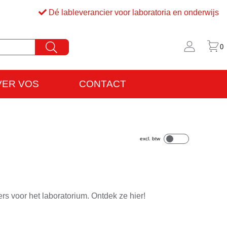
Dé lableverancier voor laboratoria en onderwijs
0
VER VOS
CONTACT
rijfsinformatie
VO
s voor het laboratorium. Ontdek ze hier!