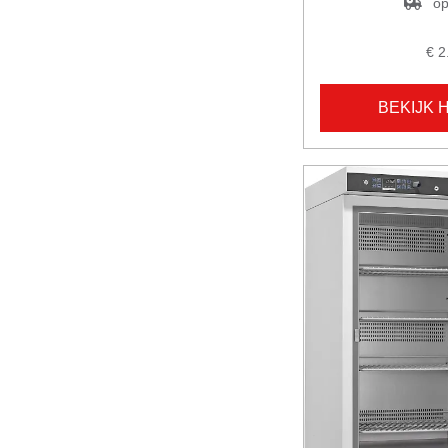
op
€ 2
BEKIJK 