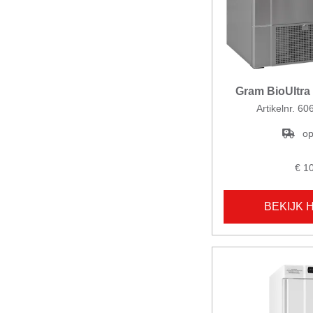
Gram BioUltra
Artikelnr. 6
op
€ 1
BEKIJK 