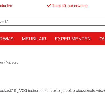
oducten
Ruim 40 jaar ervaring
RWIJS
MEUBILAIR
EXPERIMENTEN
O
Elektriciteit
Elektrostatica
Beweging
Warmte
Optica en licht
Bed
M
uur
Vriezers
skast? Bij VOS instrumenten bestel je ook professionele vriezer