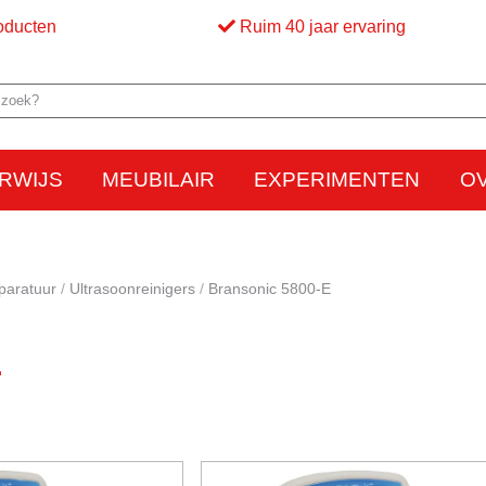
oducten
Ruim 40 jaar ervaring
RWIJS
MEUBILAIR
EXPERIMENTEN
O
Elektriciteit
Elektrostatica
Beweging
Warmte
Optica en licht
Bed
M
paratuur
Ultrasoonreinigers
Bransonic 5800-E
E