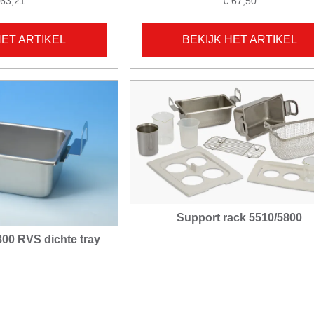
 63,21
€ 67,50
HET ARTIKEL
BEKIJK HET ARTIKEL
Support rack 5510/5800
0 RVS dichte tray