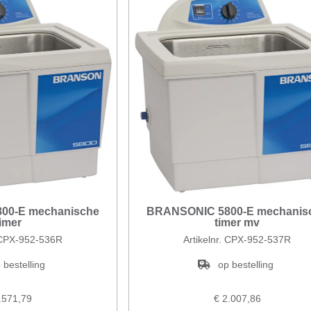
00-E mechanische
BRANSONIC 5800-E mechanis
timer
timer mv
. CPX-952-536R
Artikelnr. CPX-952-537R
 bestelling
op bestelling
.571,79
€ 2.007,86