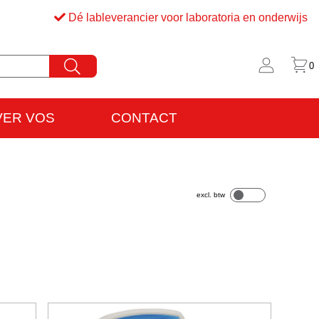
Dé lableverancier voor laboratoria en onderwijs
0
VER VOS
CONTACT
rijfsinformatie
VO