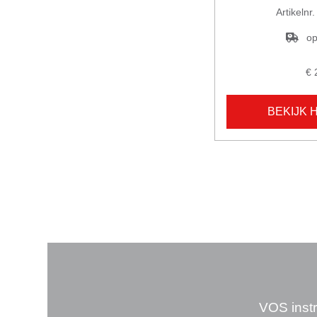
Artikelnr
op
€ 
BEKIJK 
VOS instr