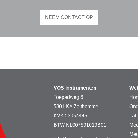
NEEM CONTACT OP
VOS instrumenten
Web
Toepadweg 6
Ho
5301 KA Zaltbommel
Ond
KVK 23054445
Lab
BTW NL007591019B01
Med
Meu