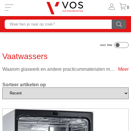
0
Vaatwassers
Waarom glaswerk en andere practicummaterialen met de hand afwassen, als het veel efficiënter én schoner kan met een Miele vaatwasser met Kiwa-certificaat? Professionele vaatwassers en accessoires vind je hier!
Sorteer artikelen op