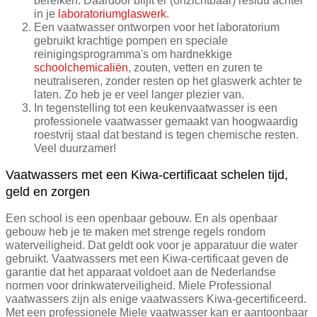
bereiken. Daardoor blijft er (onzichtbaar) residu achter
in je
laboratoriumglaswerk
.
Een vaatwasser ontworpen voor het laboratorium
gebruikt krachtige pompen en speciale
reinigingsprogramma's om hardnekkige
schoolchemicaliën
, zouten, vetten en zuren te
neutraliseren, zonder resten op het glaswerk achter te
laten. Zo heb je er veel langer plezier van.
In tegenstelling tot een keukenvaatwasser is een
professionele vaatwasser gemaakt van hoogwaardig
roestvrij staal dat bestand is tegen chemische resten.
Veel duurzamer!
Vaatwassers met een Kiwa-certificaat schelen tijd,
geld en zorgen
Een school is een openbaar gebouw. En als openbaar
gebouw heb je te maken met strenge regels rondom
waterveiligheid. Dat geldt ook voor je apparatuur die water
gebruikt. Vaatwassers met een Kiwa-certificaat geven de
garantie dat het apparaat voldoet aan de Nederlandse
normen voor drinkwaterveiligheid. Miele Professional
vaatwassers zijn als enige vaatwassers Kiwa-gecertificeerd.
Met een professionele Miele vaatwasser kan er aantoonbaar