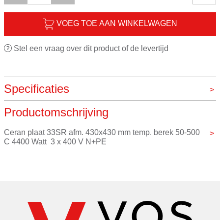
VOEG TOE AAN WINKELWAGEN
Stel een vraag over dit product of de levertijd
Specificaties
Productomschrijving
Merk
Overig
Ceran plaat 33SR afm. 430x430 mm temp. berek 50-500 
C 4400 Watt  3 x 400 V N+PE
met aparte regelaar.