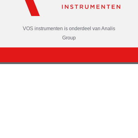
VOS instrumenten is onderdeel van
Analis
Group
VOS instrumenten
Toepadweg 6
5301 KA Zaltbommel
KVK 23054445
BTW NL007591019B01
info@vosinstrumenten.nl